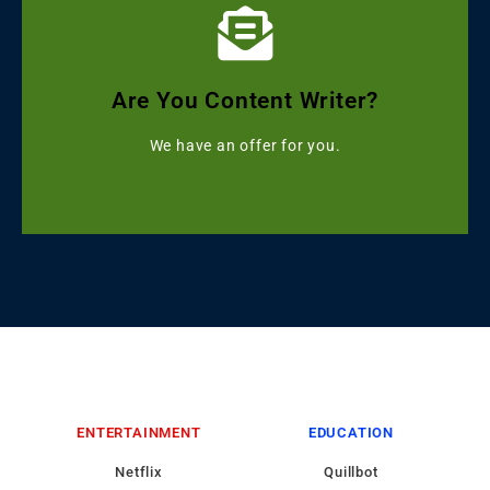
Click Here
Get Grammarly, Quillbot and Turnitin Combo
Are You Content Writer?
Starting with ৳499
We have an offer for you.
ENTERTAINMENT
EDUCATION
Netflix
Quillbot